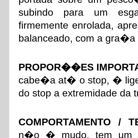
subindo para um esga
firmemente enrolada, apr
balanceado, com a gra�a 
PROPOR��ES IMPORTA
cabe�a at� o stop, � lige
do stop a extremidade da t
COMPORTAMENTO / T
n�o � mudo, tem um ba