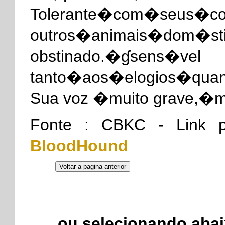
Tolerante�com�seus
outros�animais�dom�sti
obstinado.�ɠsens�vel
tanto�aos�elogios�qua
Sua voz �muito grave
Fonte : CBKC - Link
BloodHound
ou selecionando abai