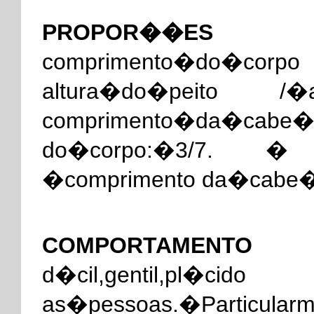
PROPOR��ES I
comprimento�do�corpo 
altura�do�peito /�
comprimento�da�cabe�
do�corpo:�3/7. � 
�comprimento da�cabe�
COMPORTAMENT
d�cil,gentil,pl�
as�pessoas.�Particu