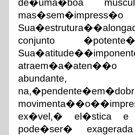
de�uma�boa musculat
mas�sem�impres
Sua�estrutura��alonga
conjunto �potent
Sua�atitude��impon
atraem�a�aten��o
abundante
na,�pendente�em
movimenta��o��impres
ex�vel,� el�stica e l
pode�ser� exagera