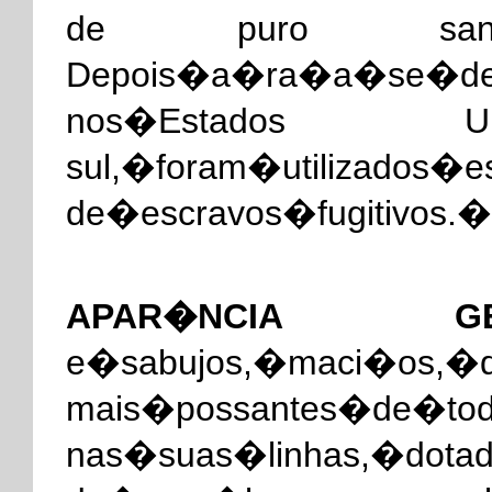
de puro sangue,�
Depois�a�ra�a�se�de
nos�Estados Un
sul,�foram�utilizados�
de�escravos�fugitivos.�
APAR�NCIA GER
e�sabujos,�maci�os
mais�possantes�de�to
nas�suas�linhas,�dot