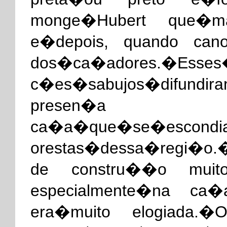
monge�Hubert que�ma
e�depois, quando cano
dos�ca�adores.�Esses
c�es�sabujos�difundi
presen�a de�g
ca�a�que�se�escondi
orestas�dessa�regi�o.
de constru��o muito
especialmente�na ca
era�muito elogiada.�