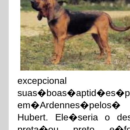
excepci
suas�boas�aptid�es�
em�Ardennes�pelos�
Hubert. Ele�seria o d
preta�ou preto e�fo