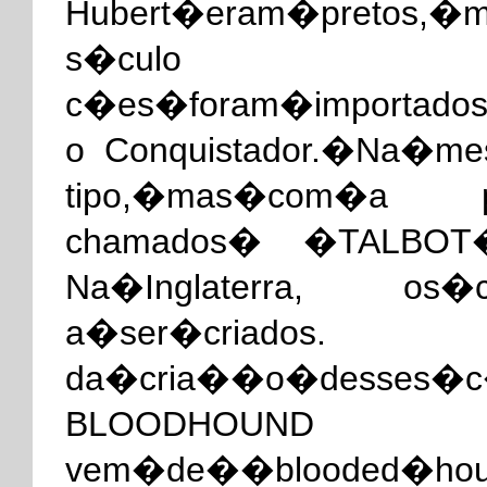
Hubert�eram�pretos,�m
s�culo 
c�es�foram�importados
o Conquistador.�Na�
tipo,�mas�com�a pel
chamados� �TALBOT�
Na�Inglaterra, os�
a�ser�cria
da�cria��o�desses�c
BLOODHOUND (c
vem�de��blooded�hou