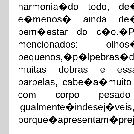
harmonia�do todo, de
e�menos� ainda de�
bem�estar do c�o.�P
mencionados: olhos
pequenos,�p�lpebras�d
muitas dobras e essas
barbelas, cabe�a�muito
com corpo pesado
igualmente�indesej�vei
porque�apresentam�pr