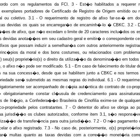
rdo com os regulamentos da FCI. 3 - Est�o habilitados a requerer reg
 exemplares portadores de Certificado de Registro de Origem emitido ou
al ou coletivo. 3.1 - O requerimento de registro de afixo far-se-� em d
taxas devidas os quais se encarregar�o de encaminh�-lo � CBKC. 3.2 - 
��es de afixo, que n�o excedam o limite de 20 caracteres inclu�dos os e
 devidas anota��es em seu cadastro geral e emitir� o correspondente certi
r afixos que possam induzir a semelhan�a com outros anteriormente regis
inc�pios da moral e dos bons costumes, ou relacionados com problemas
(s) seu(s) propriet�rio(s) o direito da utiliza��o da denomina��o em todo
 o afixo n�o pode ser modificado. 5.1 - Em caso de falecimento do titular d
 na sua concess�o, desde que se habilitem junto a CBKC e nos termos do 
riedade ser� submetido as mesmas regras do individual. 6.1 - O requerimen
igatoriamente ser acompanhado de c�pia aut�ntica do contrato de co-propr
� obrigatoriamente constar cl�usula de credenciamento para assinatura
 de lit�gio, a Confedera��o Brasileira de Cinofilia exime-se de qualque
co-propriedade pelos contratantes. 7 - O detentor do afixo se obriga ao
ua jurisdi��o os clubes autorizados, conforme item 3.1, s�o respons�
riza��o de transfer�ncia para outra jurisdi��o. 7.2 - O n�o pagamento 
lar o afixo registrado. 7.3 - No caso de, posteriormente, o(s) propriet�ri
ar� multas quanto as taxas devidas com a corre��o monet�ria corre