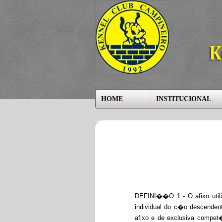
HOME
INSTITUCIONAL
DEFINI��O 1 - O afixo util
individual do c�o descenden
afixo e de exclusiva compet