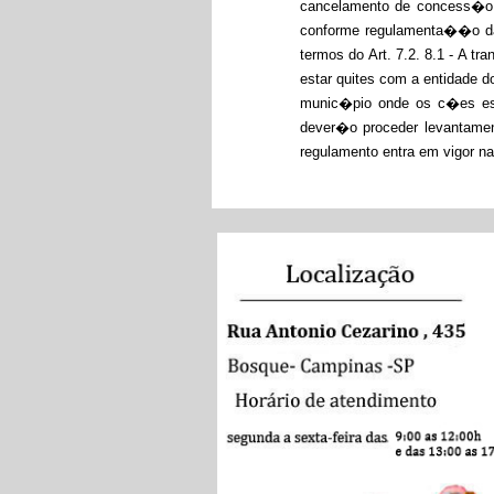
cancelamento de concess�o, 
conforme regulamenta��o da F
termos do Art. 7.2. 8.1 - A t
estar quites com a entidade 
munic�pio onde os c�es este
dever�o proceder levantament
regulamento entra em vigor n