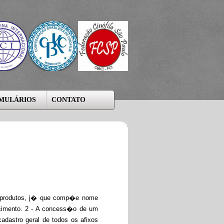
MULÁRIOS
CONTATO
r produtos, j� que comp�e nome
scimento. 2 - A concess�o de um
adastro geral de todos os afixos