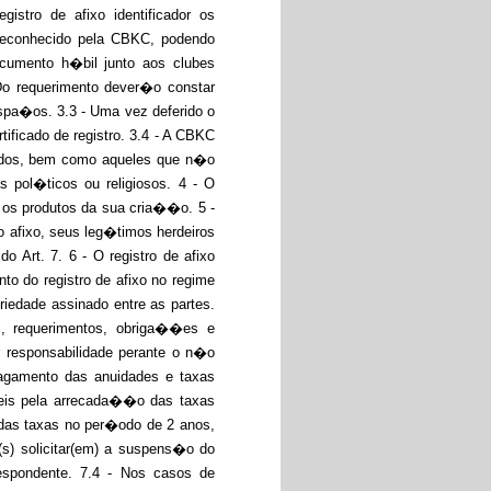
istro de afixo identificador os
 reconhecido pela CBKC, podendo
ocumento h�bil junto aos clubes
Do requerimento dever�o constar
spa�os. 3.3 - Uma vez deferido o
ficado de registro. 3.4 - A CBKC
trados, bem como aqueles que n�o
 pol�ticos ou religiosos. 4 - O
s os produtos da sua cria��o. 5 -
o afixo, seus leg�timos herdeiros
Art. 7. 6 - O registro de afixo
to do registro de afixo no regime
iedade assinado entre as partes.
s, requerimentos, obriga��es e
r responsabilidade perante o n�o
 pagamento das anuidades e taxas
veis pela arrecada��o das taxas
das taxas no per�odo de 2 anos,
o(s) solicitar(em) a suspens�o do
spondente. 7.4 - Nos casos de