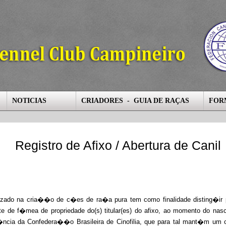
NOTICIAS
CRIADORES - GUIA DE RAÇAS
FOR
Registro de Afixo / Abertura de Canil
izado na cria��o de c�es de ra�a pura tem como finalidade disting�i
te de f�mea de propriedade do(s) titular(es) do afixo, ao momento do na
�ncia da Confedera��o Brasileira de Cinofilia, que para tal mant�m um c