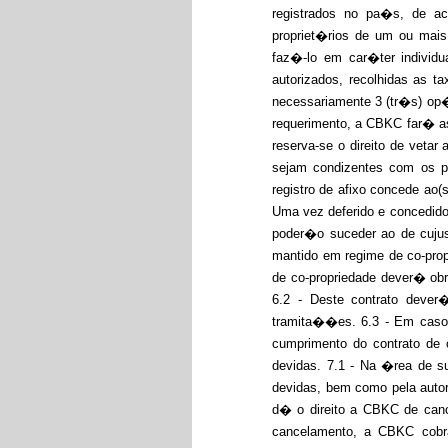
registrados no pa�s, de aco
propriet�rios de um ou mais
faz�-lo em car�ter individu
autorizados, recolhidas as 
necessariamente 3 (tr�s) op
requerimento, a CBKC far� as
reserva-se o direito de veta
sejam condizentes com os pr
registro de afixo concede ao
Uma vez deferido e concedido,
poder�o suceder ao de cujus
mantido em regime de co-prop
de co-propriedade dever� obr
6.2 - Deste contrato dever
tramita��es. 6.3 - Em casos
cumprimento do contrato de 
devidas. 7.1 - Na �rea de s
devidas, bem como pela auto
d� o direito a CBKC de cance
cancelamento, a CBKC cobr