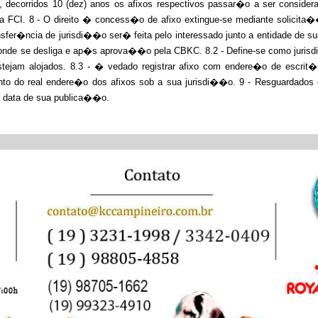
decorridos 10 (dez) anos os afixos respectivos passar�o a ser consid
CI. 8 - O direito � concess�o de afixo extingue-se mediante solicita��o
ransfer�ncia de jurisdi��o ser� feita pelo interessado junto a entidade de
donde se desliga e ap�s aprova��o pela CBKC. 8.2 - Define-se como juris
jam alojados. 8.3 - � vedado registrar afixo com endere�o de escrit�r
o do real endere�o dos afixos sob a sua jurisdi��o. 9 - Resguardados os
a data de sua publica��o.