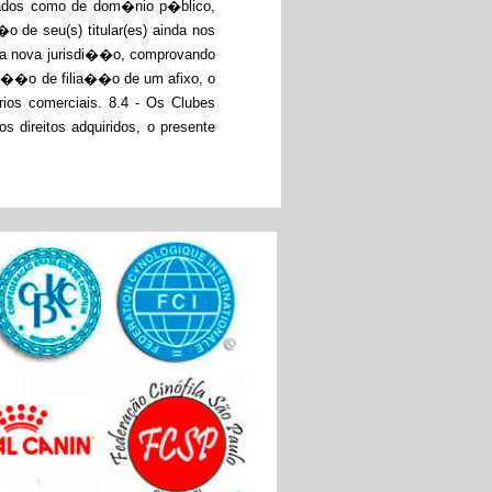
erados como de dom�nio p�blico,
 de seu(s) titular(es) ainda nos
 sua nova jurisdi��o, comprovando
di��o de filia��o de um afixo, o
ios comerciais. 8.4 - Os Clubes
 direitos adquiridos, o presente