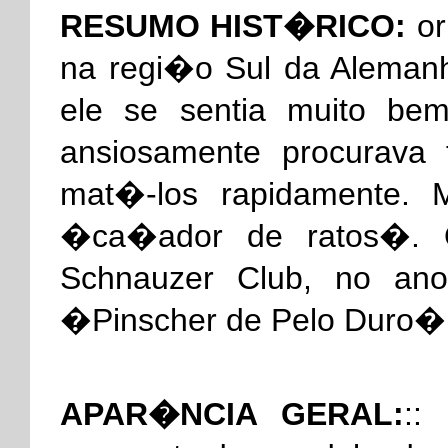
RESUMO HIST�RICO:
or
na regi�o Sul da Aleman
ele se sentia muito be
ansiosamente procurava 
mat�-los rapidamente. 
�ca�ador de ratos�. Q
Schnauzer Club, no ano
�Pinscher de Pelo Duro�
APAR�NCIA GERAL:
::