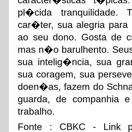
caracter�sticas t�pica
pl�cida tranquilidad
car�ter, sua alegria para
ao seu dono. Gosta de cr
mas n�o barulhento. Seus 
sua intelig�ncia, sua gra
sua coragem, sua perseve
doen�as, fazem do Schna
guarda, de companhia 
trabalho.
Fonte : CBKC - Link